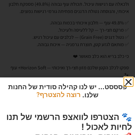
ולכאלה עם רגישות עיכול. תכולת עוף גבוהה (49.8%) מספקת חלבון
איכותי, והנוסחה נטולת הדגנים מפחיתה גורמי רגישות נפוצים.
✅ 49.8% עוף — חלבון איכותי בכמות גבוהה.
✅ מרקם חצי-רך — קל ללעיסה ולעיכול.
✅ נטול דגנים (Grain Free) — לכלבים עם עיכול רגיש.
✅ מותאם לגזע קטן, תוצרת גרמניה — איכות גבוהה.
כי כלב בריא הוא כלב מאושר ❤️
ספקו לכלב הקטן שלכם מזון חצי-רך ואיכותי — Horizon Soft+ עוף
🐾
פסססט... יש לנו קהילה סודית של החנות
שלנו.
רוצה להצטרף?
מוצרים מומלצים
🐾 הצטרפו לוואצפ הרשמי של תנו
לחיות לאכול !