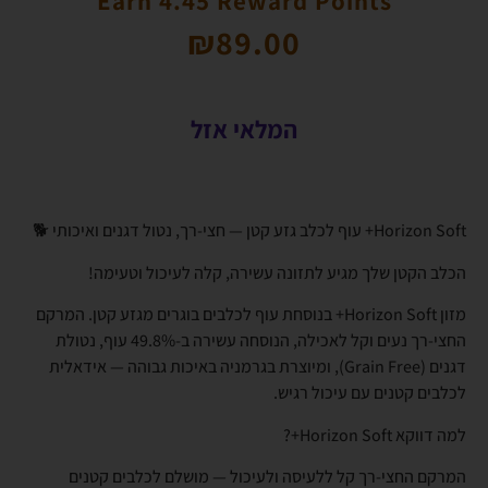
Earn 4.45 Reward Points
₪
89.00
המלאי אזל
Horizon Soft+ עוף לכלב גזע קטן — חצי-רך, נטול דגנים ואיכותי 🐕
הכלב הקטן שלך מגיע לתזונה עשירה, קלה לעיכול וטעימה!
מזון Horizon Soft+ בנוסחת עוף לכלבים בוגרים מגזע קטן. המרקם
החצי-רך נעים וקל לאכילה, הנוסחה עשירה ב-49.8% עוף, נטולת
דגנים (Grain Free), ומיוצרת בגרמניה באיכות גבוהה — אידאלית
לכלבים קטנים עם עיכול רגיש.
למה דווקא Horizon Soft+?
המרקם החצי-רך קל ללעיסה ולעיכול — מושלם לכלבים קטנים