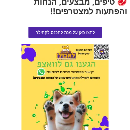
🥩 טיפים, מבצעים, הנחות
והפתעות למצטרפים!!
לחצו כאן על מנת להכנס לקהילה
חטיף פרימיו לכלב לבבות לאבר
נוטריסורס לחתול מופחת דגנים
100 גרם בקופסה
עוף ואורז גור ובוגר 1.8 קג
הרוויחו 0.95 נקודות ⭐
הרוויחו 4.75 נקודות ⭐
₪
95.00
₪
19.00
הוספה לסל
הוספה לסל