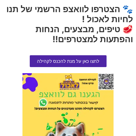
🐾 הצטרפו לוואצפ הרשמי של תנו
אזל המלאי
אזל המלאי
לחיות לאכול !
🥩 טיפים, מבצעים, הנחות
והפתעות למצטרפים!!
לחצו כאן על מנת להכנס לקהילה
צעצוע חכה לחתול +נוצות
מתקן גירוד קופסה 59 סמ
הרוויחו 0.75 נקודות ⭐
הרוויחו 4.95 נקודות ⭐
₪
99.00
₪
15.00
הוספה לסל
הוספה לסל