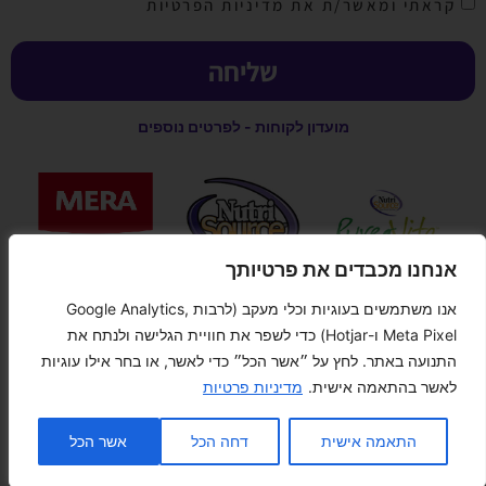
קראתי ומאשר/ת את מדיניות הפרטיות
שליחה
מועדון לקוחות - לפרטים נוספים
אנחנו מכבדים את פרטיותך
אנו משתמשים בעוגיות וכלי מעקב (לרבות Google Analytics,
קנייה מאובטחת
Meta Pixel ו-Hotjar) כדי לשפר את חוויית הגלישה ולנתח את
התנועה באתר. לחץ על ״אשר הכל״ כדי לאשר, או בחר אילו עוגיות
לאשר בהתאמה אישית.
מדיניות פרטיות
צור קשר
התאמה אישית
דחה הכל
אשר הכל
n chaty