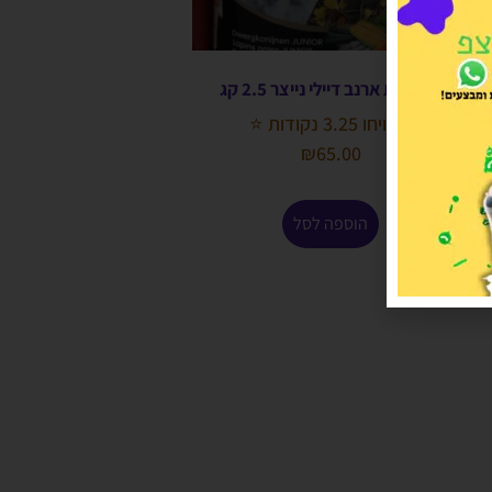
תערובת ארנב דיילי נייצר 2.5 קג
הרוויחו 3.25 נקודות ⭐
₪
65.00
הוספה לסל