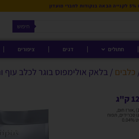
מועדון
חיפוש
חתולים
דגים
ציפורים
כלבים
/ בלאק אולימפוס בוגר לכלב עוף והודו 12
רכיבים : עוף 50% (עוף מיובש והודו 35%, עוף שעבר תהליך הידרוליזה 15%) ,אורז חום,
רוקטו אוליגו סכרידים, תפוח