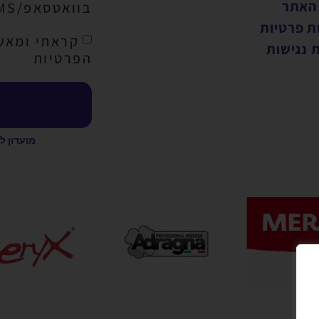
 האתר
בוואטסאפ/SMS/מייל
ת פרטיות
קראתי ומאש
 נגישות
הפרטיות
מועדון ל