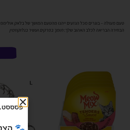
טעם מעולה – בוגרים מכל הגזעים ייהנו מהטעם המושך של בלאק אולימפוס 
הבחירה הבריאה לכלב האהוב שלך:
תומך בפרקים ועשיר בגלוקוזמין
פסססט...
🐾 הצט