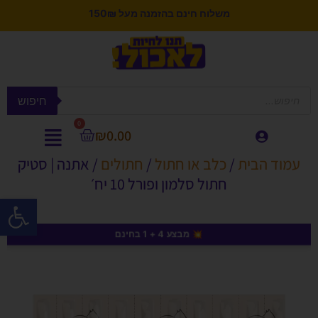
משלוח חינם בהזמנה מעל 150₪
חיפוש
0
₪
0.00
עמוד הבית
/
כלב או חתול
/
חתולים
/ אתנה | סטיק
חתול סלמון ופורל 10 יח׳
פתח סרגל
💥 מבצע 4 + 1 בחינם