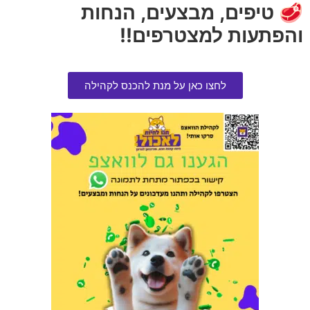
🥩 טיפים, מבצעים, הנחות
והפתעות למצטרפים!!
לחצו כאן על מנת להכנס לקהילה
נוטרי סורס | מזון לכלב גזע גדול
סטיק פרימיו בקר סנסטיב 30 גרם
נטול דגן כבש 11.8 ק"ג
בקופסה
הרוויחו 17.50 נקודות ⭐
הרוויחו 0.50 נקודות ⭐
₪
10.00
₪
350.00
אזל המלאי
הוספה לסל