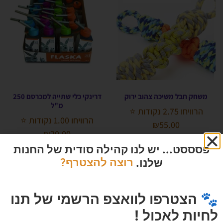
משחק חבל משיכה צהוב ירוק
דרינקי כלי שתייה למכרסם 250
מ"ל
הרוויחו 2.75 נקודות ⭐
הרוויחו 1.00 נקודות ⭐
₪
55.00
₪
20.00
פסססט... יש לנו קהילה סודית של החנות
אזל המלאי
הוספה לסל
שלנו.
רוצה להצטרף?
🐾 הצטרפו לוואצפ הרשמי של תנו
לחיות לאכול !