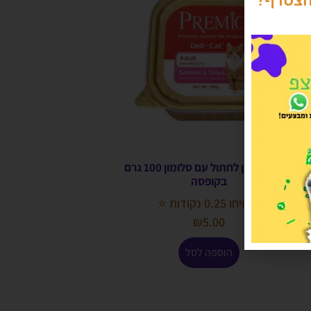
הצטרף?
פרימיו מעדן לחתול עם סלומון 100 גרם
בקופסה
הרוויחו 0.25 נקודות ⭐
₪
5.00
הוספה לסל