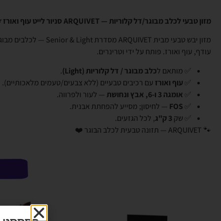
מזון טבעי לכלב מבוגר/דל קלוריות — ARQUIVET סניור לייט עוף ואורז 🐕
מזון יבש טבעי מבית ARQUIVET מסדרת Light
עודף, עוף ואורז. פותח על ידי וטרינרים.
✅ מותאם ל
כלב מבוגר / דל קלוריות (Light)
.
✅
עוף ואורז
עם רכיבים טבעיים (ללא צבעים/טעמים מלאכותיים).
✅
אומגה 3 ו-6, אבץ ונחושת
— לעור ולפרווה.
✅
FOS
— לחיסון; מסייע להפחתת אבנית.
✅ שק
3 ק"ג
, לכל הגזעים.
🐾 ARQUIVET — תזונה טבעית לכלב הבוגר ❤️