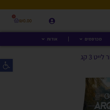
0
₪
0.00
מכרסמים
אודות
יט 3 קג
פתח סרגל