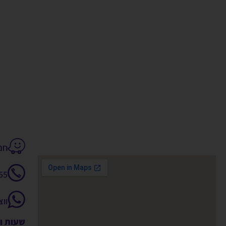
חנקין 14
55
וו
שעות ו