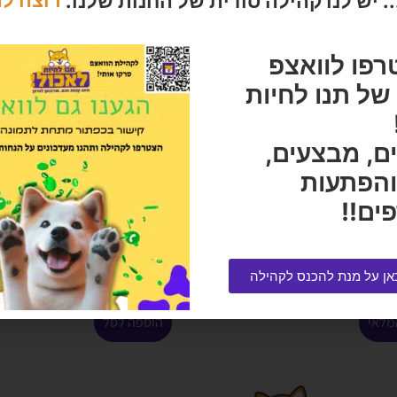
 יש לנו קהילה סודית של החנות שלנו.
רוצה ל
רפו לוואצפ
ל תנו לחיות
ם, מבצעים,
והפתעות
ים!!
7 קילוגרם
אמברוסיה הודו ועוף גזע גדול 12 קג
הרוויחו 17.45 נקודות ⭐
₪
349.00
₪
19
אן על מנת להכנס לקהילה
מלאי
הוספה לסל