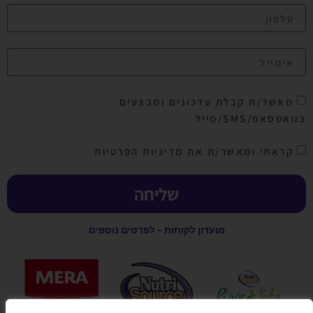
מאשר/ת קבלת עדכונים ומבצעים
בוואטסאפ/SMS/מייל
קראתי ומאשר/ת את מדיניות הפרטיות
שליחה
מועדון לקוחות - לפרטים נוספים