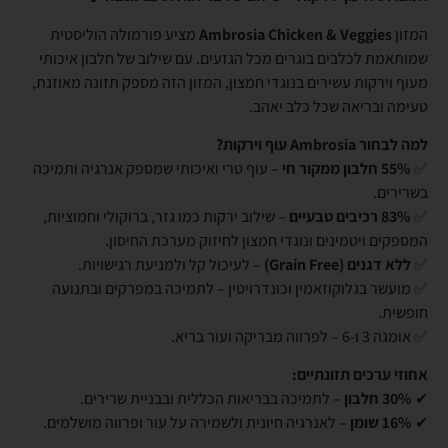
המזון
Ambrosia Chicken & Veggies
מציע פורמולה הוליסטית
שמותאמת לכלבים בוגרים מכל הגזעים. עם שילוב של חלבון איכותי
מעוף וירקות עשירים בנוגדי חמצון, המזון הזה מספק תזונה מאוזנת,
טעימה ובריאה שכל כלב יאהב.
למה לבחור Ambrosia עוף וירקות?
✅
55% חלבון ממקור חי
– עוף טרי ואיכותי שמספק אנרגיה ותמיכה
בשרירים.
✅
83% רכיבים טבעיים
– שילוב ירקות כמו גזר, ברוקולי וחמוציות,
המספקים ויטמינים ונוגדי חמצון לחיזוק מערכת החיסון.
✅
ללא דגנים (Grain Free)
– לעיכול קל ולמניעת רגישויות.
✅ מועשר בגלוקוזאמין וכונדרויטין – לתמיכה במפרקים ובתנועה
חופשית.
✅ אומגה 3 ו-6 – לפרווה מבריקה ועור בריא.
אחוזי ערכים תזונתיים:
✔
30% חלבון
– לתמיכה בבריאות הכללית ובבניית שרירים.
✔
16% שומן
– לאנרגיה חיונית ולשמירה על עור ופרווה מושלמים.