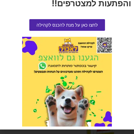
והפתעות למצטרפים!!
לחצו כאן על מנת להכנס לקהילה
שירותים סגורים ניקוי מהיר
פרימיו מעדן לחתול עם סלמון
ופורל במרקם פטה 100 גרם
הרוויחו 8.25 נקודות ⭐
בקופסה
₪
165.00
הרוויחו 0.25 נקודות ⭐
₪
5.00
הוספה לסל
הוספה לסל