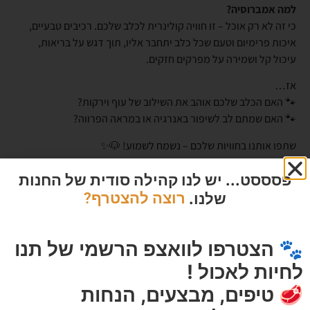
למה אמברוסיה?
כי זה לא רק אוכל – זו חוויה קולינרית לכלב שלכם. רכיבים טבעיים,
איכות פרימיום וטעם שכל כלב יתחבר אליו, תוך דגש על בריאות,
עיכול קל ושמירה על מפרקים חזקים.
אז…
🐾 האם הכלב שלכם אוהב את השילוב של עוף וירקות?
🐾 האם שמתם לב לשיפור באנרגיה או במראה הפרווה?
שתפו אותנו בחוויות שלכם – נשמח לשמוע! 🐶✨
פסססט... יש לנו קהילה סודית של החנות
שלנו.
רוצה להצטרף?
מוצרים מומלצים
🐾 הצטרפו לוואצפ הרשמי של תנו
לחיות לאכול !
🥩 טיפים, מבצעים, הנחות