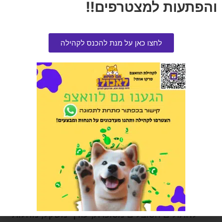
והפתעות למצטרפים!!
רמות מופחתות של זרחן וחלבון, מה שמפחית את
העומס על הכליות ומסייע בניקוי רעלים מהגוף.
לחצו כאן על מנת להכנס לקהילה
בעיות בדרכי השתן –
חתולים רבים סובלים
מאבנים או קריסטלים בדרכי השתן. מזון רפואי
מיוחד לבעיות אלו עוזר לשנות את רמת החומציות
בשתן ומפחית את הסיכון להיווצרות אבנים
חדשות.
אלרגיות ורגישויות מזון –
חתולים יכולים לפתח
אלרגיות למרכיבים שונים במזון. מזון רפואי
היפואלרגני, עם חלבונים מפורקים, מסייע
בהפחתת תגובות אלרגיות ובעיות עור הקשורות
לאלרגיה.
בעיות נוספות –
קיימים גם מזונות רפואיים
לחתולים הסובלים מסוכרת, עודף משקל, מחלות