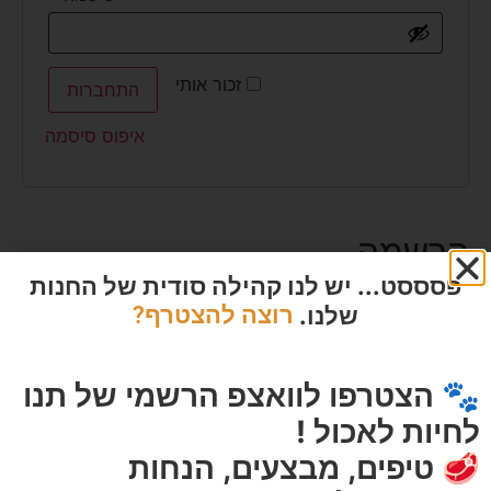
זכור אותי
התחברות
איפוס סיסמה
הרשמה
פסססט... יש לנו קהילה סודית של החנות
שלנו.
רוצה להצטרף?
כתובת אימייל
🐾 הצטרפו לוואצפ הרשמי של תנו
לחיות לאכול !
סיסמה
🥩 טיפים, מבצעים, הנחות