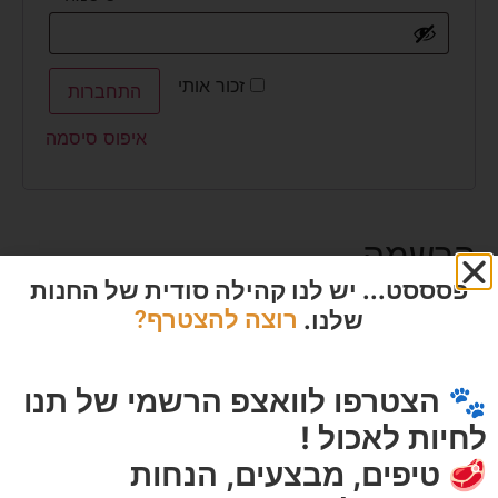
זכור אותי
התחברות
איפוס סיסמה
הרשמה
פסססט... יש לנו קהילה סודית של החנות
שלנו.
רוצה להצטרף?
כתובת אימייל
🐾 הצטרפו לוואצפ הרשמי של תנו
לחיות לאכול !
סיסמה
🥩 טיפים, מבצעים, הנחות