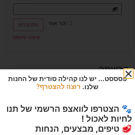
זכור אותי
התחברות
איפוס סיסמה
הרשמה
פסססט... יש לנו קהילה סודית של החנות
שלנו.
רוצה להצטרף?
כתובת אימייל
🐾 הצטרפו לוואצפ הרשמי של תנו
לחיות לאכול !
סיסמה
🥩 טיפים, מבצעים, הנחות