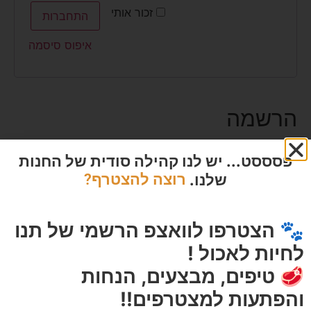
זכור אותי
התחברות
איפוס סיסמה
הרשמה
פסססט... יש לנו קהילה סודית של החנות
שלנו.
רוצה להצטרף?
כתובת אימייל
🐾 הצטרפו לוואצפ הרשמי של תנו
סיסמה
לחיות לאכול !
🥩 טיפים, מבצעים, הנחות
אנחנו נשתמש בפרטים האישיים כדי להציע לך תמיכה
והפתעות למצטרפים!!
בתהליך באתר זה, לנהל את הגישה לחשבון וכדי לבצע