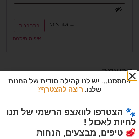
זכור אותי
התחברות
איפוס סיסמה
הרשמה
פסססט... יש לנו קהילה סודית של החנות
שלנו.
רוצה להצטרף?
כתובת אימייל
🐾 הצטרפו לוואצפ הרשמי של תנו
לחיות לאכול !
סיסמה
🥩 טיפים, מבצעים, הנחות