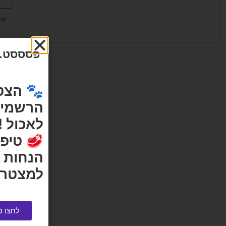
אי
פסססט...
🐾 הצט
הרשמי ש
לאכול !
🥩 טיפי
הנחות 
למצטרפ
לחצו כ