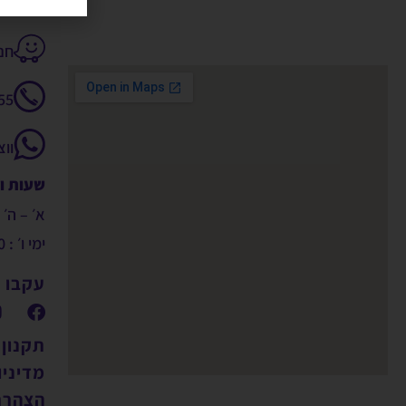
חנקין 14
55
וו
שעות ו
א׳ – ה׳ : 9:00 – 00
ימי ו׳ : 09:00 – 14:00
עקבו א
תקנון
מדיניו
הצהרת