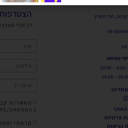
הצטרפות 
, הוד השרון
רק חברי מועדון 
09-88449
צאפ
ימי פתיחה
19:
חרינו:
מאשר/ת קבל
 האתר
בוואטסאפ/SMS/מייל
ת פרטיות
קראתי ומאש
 נגישות