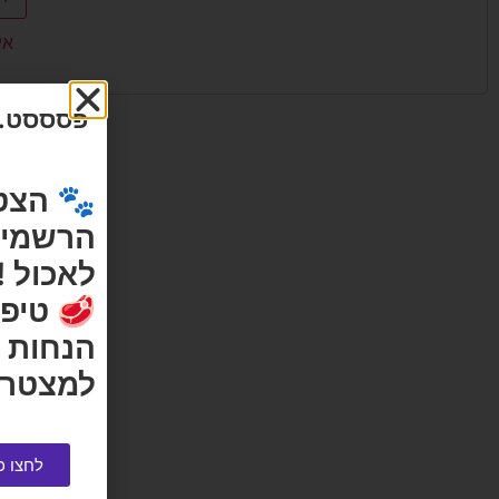
אי
פסססט...
🐾 הצט
הרשמי ש
לאכול !
🥩 טיפי
הנחות 
למצטרפ
לחצו כ