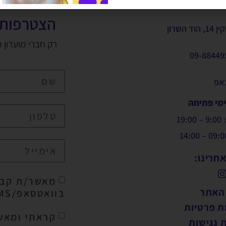
הצטרפות 
, הוד השרון
רק חברי מועדון 
09-88449
צאפ
ימי פתיחה
19:
חרינו:
מאשר/ת קבל
 האתר
בוואטסאפ/SMS/מייל
ת פרטיות
קראתי ומאש
 נגישות