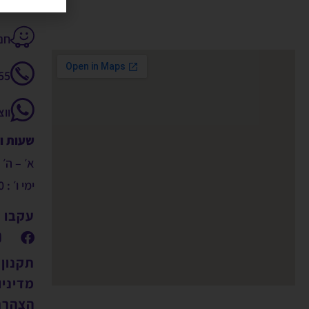
חנקין 14
55
וו
שעות ו
א׳ – ה׳ : 9:00 – 00
ימי ו׳ : 09:00 – 14:00
עקבו א
תקנון
מדיניו
הצהרת