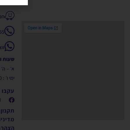
חנקין 14
55
וו
שעות ו
א׳ – ה׳ : 9:00 – 00
ימי ו׳ : 09:00 – 14:00
עקבו א
תקנון
מדיניו
הצהרת