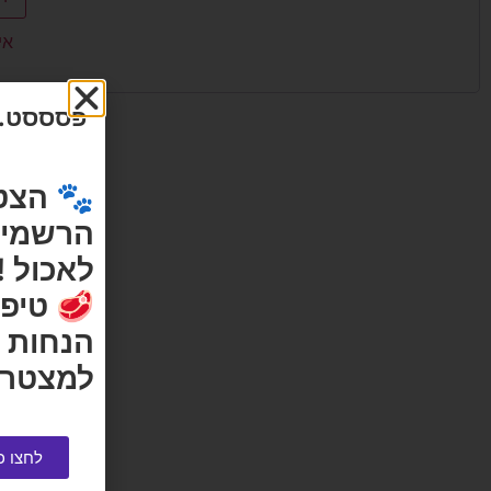
אי
פסססט...
🐾 הצט
הרשמי ש
לאכול !
🥩 טיפי
הנחות 
למצטרפ
לחצו כ