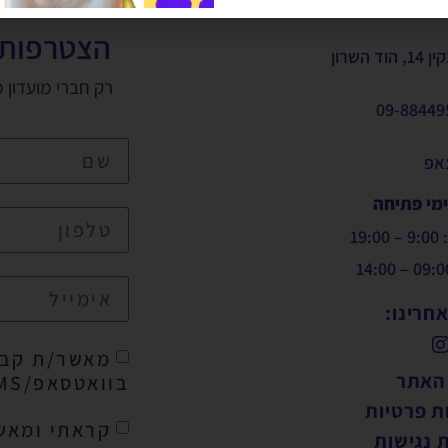
הצטרפות 
, הוד השרון
רק חברי מועדון 
09-88449
צאפ
ימי פתיחה
19:
חרינו:
מאשר/ת קבל
 האתר
בוואטסאפ/SMS/מייל
ת פרטיות
קראתי ומאש
 נגישות