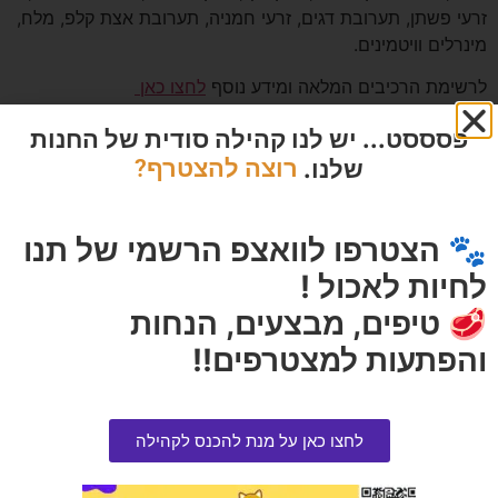
זרעי פשתן, תערובת דגים, זרעי חמניה, תערובת אצת קלפ, מלח,
מינרלים וויטמינים.
לרשימת הרכיבים המלאה ומידע נוסף
לחצו כאן
פסססט... יש לנו קהילה סודית של החנות
שלנו.
רוצה להצטרף?
🐾 הצטרפו לוואצפ הרשמי של תנו
לחיות לאכול !
🥩 טיפים, מבצעים, הנחות
והפתעות למצטרפים!!
לחצו כאן על מנת להכנס לקהילה