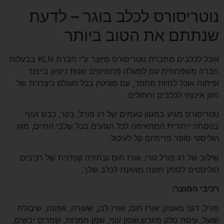
נוטריסורס לכלב בוגר – לדעת
שנתתם את הטוב ביותר
אוכל לכלבים מחברת נוטריסורס מיוצר ע"י חברת KLN בבעלות
חברה משפחתית עם למעלה מחמישים שנות ניסיון בייצור
ופיתוח אוכל לחיות מחמד, עם מוניטין בכל העולם כיצרנית של
מזון איכותי לכלבים וחתולים.
נוטריסורס מגיע במגוון טעמים של דג פורל, בקר, כבש ועוף
בנוסחה ייחודית המתאימה לכל הגזעים בכל שלבי החיים, מזון
הוליסטי סופר פרימיום קל לעיכול.
שילוב של דג פורל טרי, אורז חום ובחירה קפדנית של רכיבים
הוליסטים לספק תזונה מאוזנת לכלב שלך.
רכיבי המוצר:
פורל, דגני מאנהן, אורז חום, אורז לבן, שעורה, אפונה, שיבולת
שועל, עיסת סלק מיובש,שומן עוף, שמן חמניות, שמרים יבשים,