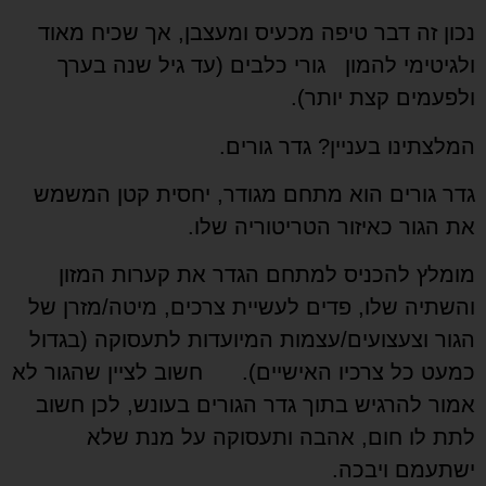
כון זה דבר טיפה מכעיס ומעצבן, אך שכיח מאוד
לגיטימי להמון גורי כלבים (עד גיל שנה בערך
לפעמים קצת יותר).
מלצתינו בעניין? גדר גורים.
דר גורים הוא מתחם מגודר, יחסית קטן המשמש
ת הגור כאיזור הטריטוריה שלו.
ומלץ להכניס למתחם הגדר את קערות המזון
השתיה שלו, פדים לעשיית צרכים, מיטה/מזרן של
גור וצעצועים/עצמות המיועדות לתעסוקה (בגדול
מעט כל צרכיו האישיים). חשוב לציין שהגור לא
מור להרגיש בתוך גדר הגורים בעונש, לכן חשוב
תת לו חום, אהבה ותעסוקה על מנת שלא
שתעמם ויבכה.